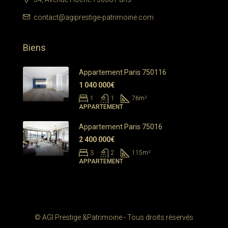
contact@agiprestige-patrimoine.com
Biens
Appartement Paris 750116
1 040 000€
1
1
76
m²
APPARTEMENT
Appartement Paris 75016
2 400 000€
3
2
115
m²
APPARTEMENT
© AGI Prestige &Patrimoine - Tous droits réservés