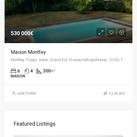
530 000€
Maison Montfey
Montfey, Troyes, Aube, Grand Est, France métropolitaine, 10130, France
6
4
300
m²
MAISON
Julie Dvoran
il y a5 ans
Featured Listings