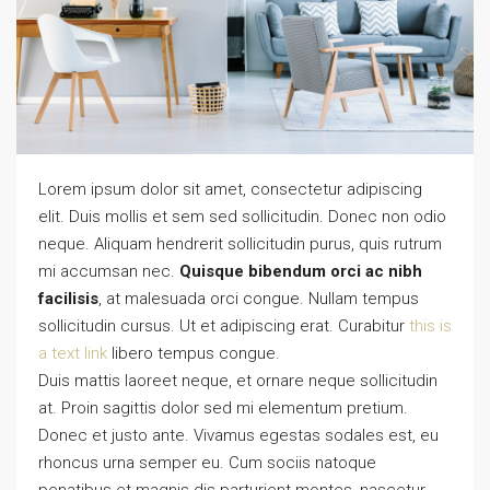
Lorem ipsum dolor sit amet, consectetur adipiscing
elit. Duis mollis et sem sed sollicitudin. Donec non odio
neque. Aliquam hendrerit sollicitudin purus, quis rutrum
mi accumsan nec.
Quisque bibendum orci ac nibh
facilisis
, at malesuada orci congue. Nullam tempus
sollicitudin cursus. Ut et adipiscing erat. Curabitur
this is
a text link
libero tempus congue.
Duis mattis laoreet neque, et ornare neque sollicitudin
at. Proin sagittis dolor sed mi elementum pretium.
Donec et justo ante. Vivamus egestas sodales est, eu
rhoncus urna semper eu. Cum sociis natoque
penatibus et magnis dis parturient montes, nascetur