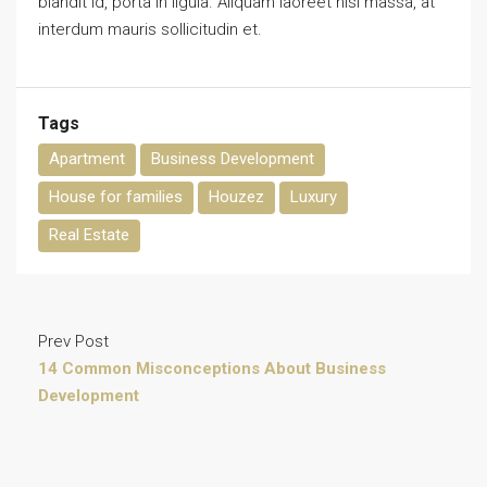
blandit id, porta in ligula. Aliquam laoreet nisl massa, at
interdum mauris sollicitudin et.
Tags
Apartment
Business Development
House for families
Houzez
Luxury
Real Estate
Prev Post
14 Common Misconceptions About Business
Development