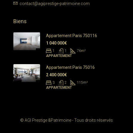
contact@agiprestige-patrimoine.com
Biens
Appartement Paris 750116
1 040 000€
1
1
76
m²
APPARTEMENT
Appartement Paris 75016
2 400 000€
3
2
115
m²
APPARTEMENT
© AGI Prestige &Patrimoine - Tous droits réservés