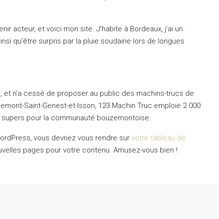
ir acteur, et voici mon site. J’habite à Bordeaux, j’ai un
insi qu’être surpris par la pluie soudaine lors de longues
3 600 000€
, et n’a cessé de proposer au public des machins-trucs de
uzemont-Saint-Genest-et-Isson, 123 Machin Truc emploie 2 000
es supers pour la communauté bouzemontoise.
e WordPress, vous devriez vous rendre sur
votre tableau de
velles pages pour votre contenu. Amusez-vous bien !