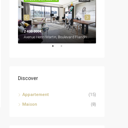
2 400 000€
3 600 000€
Paris 8e Arrondissement, Paris, Île-de-France, France métropolitaine, 75008, France
Avenue Henri Martin, Boulevard Flandrin, Quartier de la Porte-Dauphine, Paris 16e Arrondissement, Paris, Île-de-France, France métropolitaine, 75116, France
Discover
Appartement
(15)
Maison
(8)