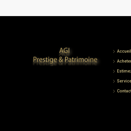
Accuei
Achete
Estimez
Servic
Contac