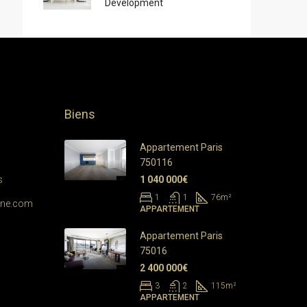
Development
Biens
Appartement Paris
750116
s
1 040 000€
1
1
76
m²
ine.com
APPARTEMENT
Appartement Paris
75016
2 400 000€
3
2
115
m²
APPARTEMENT