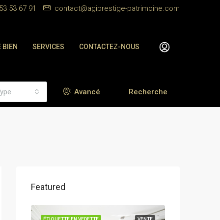
53 53 67 91
contact@agiprestige-patrimoine.com
 BIEN
SERVICES
CONTACTEZ-NOUS
ype
Avancé
Recherche
Featured
VENTE
ÉTIQUETTE EN VEDETTE
VENTE
ÉTIQUETTE EN VE